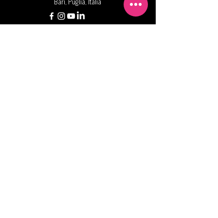
Bari, Puglia, Italia
Domande?
Contattaci
info@splashfestival.it
INVIA